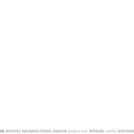
оры
интернет
как начать бизнес
клиенты
лидерство
переговор
команда
курс
ошибки