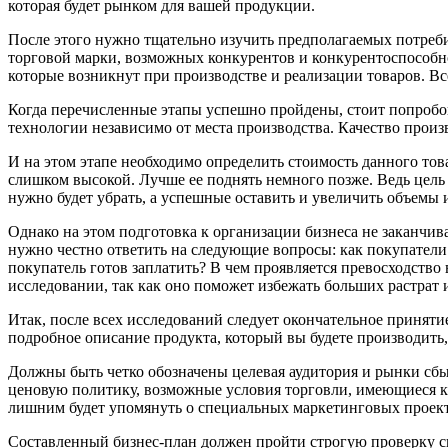
которая будет рынком для вашей продукции.
После этого нужно тщательно изучить предполагаемых потреби
торговой марки, возможных конкурентов и конкурентоспособно
которые возникнут при производстве и реализации товаров. Вс
Когда перечисленные этапы успешно пройдены, стоит попробо
технологии независимо от места производства. Качество произ
И на этом этапе необходимо определить стоимость данного то
слишком высокой. Лучше ее поднять немного позже. Ведь цель
нужно будет убрать, а успешные оставить и увеличить объемы 
Однако на этом подготовка к организации бизнеса не заканчив
нужно честно ответить на следующие вопросы: как покупател
покупатель готов заплатить? В чем проявляется превосходство
исследовании, так как оно поможет избежать больших растрат и
Итак, после всех исследований следует окончательное приняти
подробное описание продукта, который вы будете производить,
Должны быть четко обозначены целевая аудитория и рынки сбы
ценовую политику, возможные условия торговли, имеющиеся к
лишним будет упомянуть о специальных маркетинговых проектах
Составленный бизнес-план должен пройти строгую проверку сп