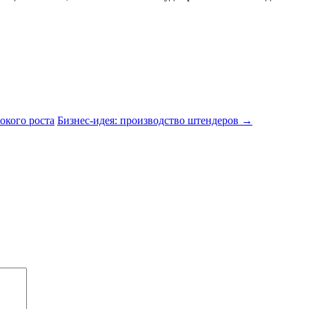
окого роста
Бизнес-идея: производство штендеров
→