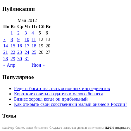
Публикации
Май 2012
Пн
Вт
Ср
Чт
Пт
Сб
Вс
1
2
3
4
5
6
7
8
9
10
11
12
13
14
15
16
17
18
19
20
21
22
23
24
25
26
27
28
29
30
31
« Апр
Июн »
Популярное
Рецепт богатства: пять основных ингредиентов
Короткие советы создателям малого бизнеса
Бизнес хорош, когда он прибыльный
Как открыть свой собственный малый бизнес в России?
Темы
идеи
индикат
start-up
бизнес-план
бюджет
валюты
деньги
документы
богатство