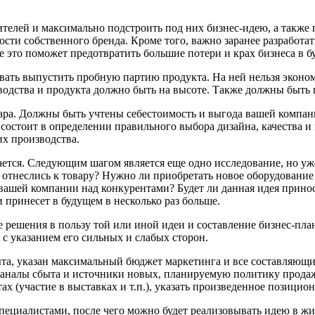
телей и максимально подстроить под них бизнес-идею, а также
сти собственного бренда. Кроме того, важно заранее разработ
е это поможет предотвратить большие потери и крах бизнеса в б
вать выпустить пробную партию продукта. На ней нельзя эконо
водства и продукта должно быть на высоте. Также должны быть 
вара. Должны быть учтены себестоимость и выгода вашей компан
 состоит в определении правильного выбора дизайна, качества 
их производства.
ается. Следующим шагом является еще одно исследование, но уж
и отнеслись к товару? Нужно ли приобретать новое оборудован
 вашей компании над конкурентами? Будет ли данная идея прино
 принесет в будущем в несколько раз больше.
е решения в пользу той или иной идеи и составление бизнес-пла
 с указанием его сильных и слабых сторон.
та, указан максимальный бюджет маркетинга и все составляющи
аналы сбыта и источники новых, планируемую политику продаж 
 (участие в выставках и т.п.), указать произведенное позицио
ециалистами, после чего можно будет реализовывать идею в жи