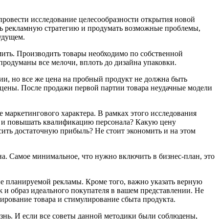
 провести исследование целесообразности открытия новой
ать рекламную стратегию и продумать возможные проблемы,
удущем.
мить. Производить товары необходимо по собственной
продуманы все мелочи, вплоть до дизайна упаковки.
ии, но все же цена на пробный продукт не должна быть
и цены. После продажи первой партии товара неудачные модели
е маркетингового характера. В рамках этого исследования
ие и повышать квалификацию персонала? Какую цену
сить достаточную прибыль? Не стоит экономить и на этом
на. Самое минимальное, что нужно включить в бизнес-план, это
е планируемой рекламы. Кроме того, важно указать верную
и образ идеального покупателя в вашем представлении. Не
нирование товара и стимулирование сбыта продукта.
знь. И если все советы данной методики были соблюдены,