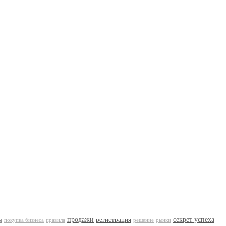
продажи
регистрация
секрет успеха
ы
покупка бизнеса
рынки
правила
решение