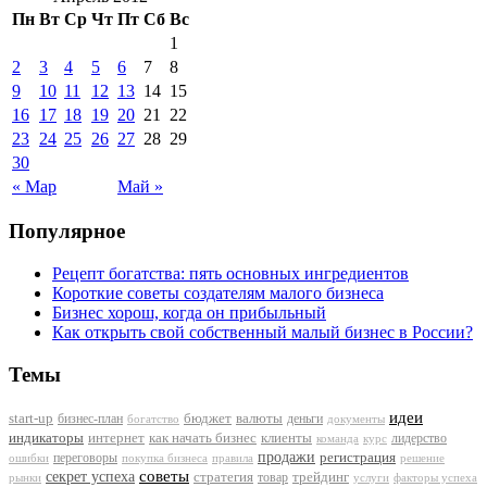
Пн
Вт
Ср
Чт
Пт
Сб
Вс
1
2
3
4
5
6
7
8
9
10
11
12
13
14
15
16
17
18
19
20
21
22
23
24
25
26
27
28
29
30
« Мар
Май »
Популярное
Рецепт богатства: пять основных ингредиентов
Короткие советы создателям малого бизнеса
Бизнес хорош, когда он прибыльный
Как открыть свой собственный малый бизнес в России?
Темы
идеи
start-up
бизнес-план
бюджет
валюты
деньги
документы
богатство
индикаторы
интернет
как начать бизнес
клиенты
лидерство
команда
курс
продажи
регистрация
переговоры
покупка бизнеса
ошибки
правила
решение
советы
секрет успеха
стратегия
трейдинг
товар
рынки
услуги
факторы успеха