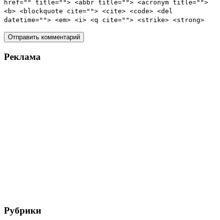
href="" title=""> <abbr title=""> <acronym title="">
<b> <blockquote cite=""> <cite> <code> <del
datetime=""> <em> <i> <q cite=""> <strike> <strong>
Реклама
Рубрики