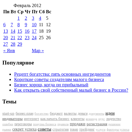
Февраль 2012
Пн
Вт
Ср
Чт
Пт
Сб
Вс
1
2
3
4
5
6
7
8
9
10
11
12
13
14
15
16
17
18
19
20
21
22
23
24
25
26
27
28
29
« Янв
Мар »
Популярное
Рецепт богатства: пять основных ингредиентов
Короткие советы создателям малого бизнеса
Бизнес хорош, когда он прибыльный
Как открыть свой собственный малый бизнес в России?
Темы
идеи
start-up
бизнес-план
бюджет
валюты
деньги
документы
богатство
индикаторы
интернет
как начать бизнес
клиенты
лидерство
команда
курс
продажи
регистрация
переговоры
покупка бизнеса
ошибки
правила
решение
советы
секрет успеха
стратегия
трейдинг
товар
рынки
услуги
факторы успеха