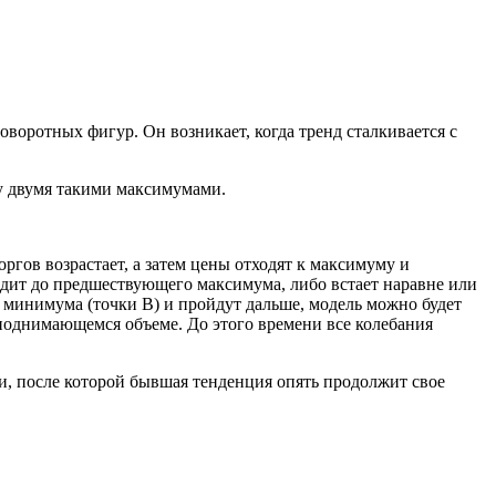
воротных фигур. Он возникает, когда тренд сталкивается с
ду двумя такими максимумами.
гов возрастает, а затем цены отходят к максимуму и
одит до предшествующего максимума, либо встает наравне или
о минимума (точки B) и пройдут дальше, модель можно будет
 поднимающемся объеме. До этого времени все колебания
ии, после которой бывшая тенденция опять продолжит свое