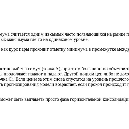
мума считается одним из сымых часто появляющихся на рынке по
ых максимума где-то на одинаковом уровне.
о, как курс пары проходит отметку минимума в промежутке меж
ют новый максимум (точка A), при этом большинство объемов тор
мы продолжает падают и падают. Другой подъем цен либо не дох
очка C). Если цены за этим снова опустятся на уровень прошлог
ть прогнозирования модели возрастает, если прокол происходит
ак может быть выглядеть просто фаза горизонтальной консолидац