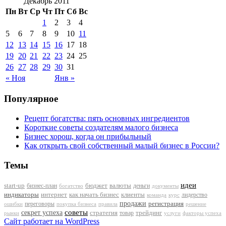
Декабрь 2011
Пн
Вт
Ср
Чт
Пт
Сб
Вс
1
2
3
4
5
6
7
8
9
10
11
12
13
14
15
16
17
18
19
20
21
22
23
24
25
26
27
28
29
30
31
« Ноя
Янв »
Популярное
Рецепт богатства: пять основных ингредиентов
Короткие советы создателям малого бизнеса
Бизнес хорош, когда он прибыльный
Как открыть свой собственный малый бизнес в России?
Темы
идеи
start-up
бизнес-план
бюджет
валюты
деньги
документы
богатство
индикаторы
интернет
как начать бизнес
клиенты
лидерство
команда
курс
продажи
регистрация
переговоры
покупка бизнеса
ошибки
правила
решение
советы
секрет успеха
стратегия
трейдинг
товар
рынки
услуги
факторы успеха
Сайт работает на WordPress