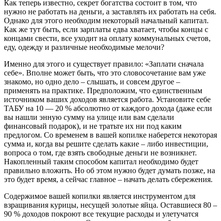
Как теперь известно, секрет богатства состоит в том, что
нужно не работать на деньги, а заставлять их работать на себя.
Однако для этого необходим некоторый начальный капитал.
Как же тут быть, если зарплаты едва хватает, чтобы концы с
концами свести, все уходит на оплату коммунальных счетов,
еду, одежду и различные необходимые мелочи?
Именно для этого и существует правило: «Заплати сначала
себе». Вполне может быть, что это словосочетание вам уже
знакомо, но одно дело – слышать, и совсем другое –
применять на практике. Предположим, что единственным
источником ваших доходов является работа. Установите себе
ТАБУ на 10 — 20 % абсолютно от каждого дохода (даже если
вы нашли энную сумму на улице или вам сделали
финансовый подарок), и не тратьте их ни под каким
предлогом. Со временем в вашей копилке наберется некоторая
сумма и, когда вы решите сделать какие – либо инвестиции,
вопроса о том, где взять свободные деньги не возникнет.
Накопленный таким способом капитал необходимо будет
правильно вложить. Но об этом нужно будет думать позже, на
это будет время, а сейчас главное – начать делать сбережения.
Содержимое вашей копилки является инструментом для
взращивания курицы, несущей золотые яйца. Оставшиеся 80 –
90 % доходов покроют все текущие расходы и улетучатся