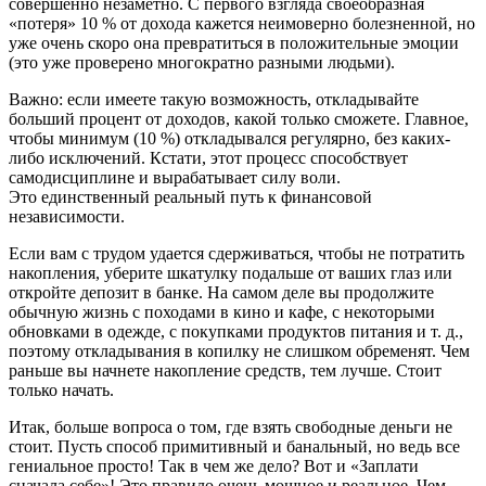
совершенно незаметно. С первого взгляда своеобразная
«потеря» 10 % от дохода кажется неимоверно болезненной, но
уже очень скоро она превратиться в положительные эмоции
(это уже проверено многократно разными людьми).
Важно: если имеете такую возможность, откладывайте
больший процент от доходов, какой только сможете. Главное,
чтобы минимум (10 %) откладывался регулярно, без каких-
либо исключений. Кстати, этот процесс способствует
самодисциплине и вырабатывает силу воли.
Это единственный реальный путь к финансовой
независимости.
Если вам с трудом удается сдерживаться, чтобы не потратить
накопления, уберите шкатулку подальше от ваших глаз или
откройте депозит в банке. На самом деле вы продолжите
обычную жизнь с походами в кино и кафе, с некоторыми
обновками в одежде, с покупками продуктов питания и т. д.,
поэтому откладывания в копилку не слишком обременят. Чем
раньше вы начнете накопление средств, тем лучше. Стоит
только начать.
Итак, больше вопроса о том, где взять свободные деньги не
стоит. Пусть способ примитивный и банальный, но ведь все
гениальное просто! Так в чем же дело? Вот и «Заплати
сначала себе»! Это правило очень мощное и реальное. Чем