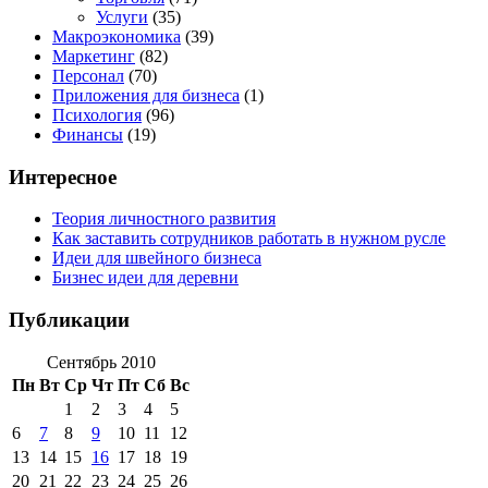
Услуги
(35)
Макроэкономика
(39)
Маркетинг
(82)
Персонал
(70)
Приложения для бизнеса
(1)
Психология
(96)
Финансы
(19)
Интересное
Теория личностного развития
Как заставить сотрудников работать в нужном русле
Идеи для швейного бизнеса
Бизнес идеи для деревни
Публикации
Сентябрь 2010
Пн
Вт
Ср
Чт
Пт
Сб
Вс
1
2
3
4
5
6
7
8
9
10
11
12
13
14
15
16
17
18
19
20
21
22
23
24
25
26