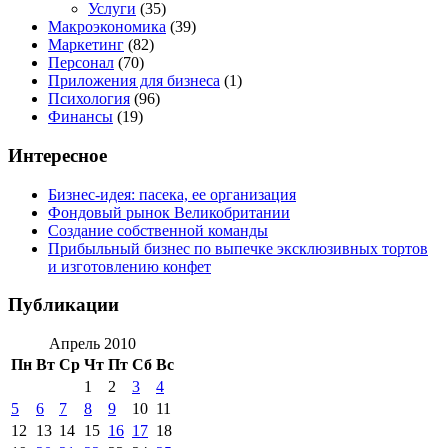
Услуги
(35)
Макроэкономика
(39)
Маркетинг
(82)
Персонал
(70)
Приложения для бизнеса
(1)
Психология
(96)
Финансы
(19)
Интересное
Бизнес-идея: пасека, ее организация
Фондовый рынок Великобритании
Создание собственной команды
Прибыльный бизнес по выпечке эксклюзивных тортов
и изготовлению конфет
Публикации
Апрель 2010
Пн
Вт
Ср
Чт
Пт
Сб
Вс
1
2
3
4
5
6
7
8
9
10
11
12
13
14
15
16
17
18