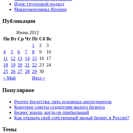
Идея: групповой подход
Макроэкономика Японии
Публикации
Июнь 2012
Пн
Вт
Ср
Чт
Пт
Сб
Вс
1
2
3
4
5
6
7
8
9
10
11
12
13
14
15
16
17
18
19
20
21
22
23
24
25
26
27
28
29
30
« Май
Июл »
Популярное
Рецепт богатства: пять основных ингредиентов
Короткие советы создателям малого бизнеса
Бизнес хорош, когда он прибыльный
Как открыть свой собственный малый бизнес в России?
Темы