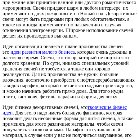
при ужине или принятии ванной или другого романтического
мероприятия. Свечи придают шарм в любом интерьере, их
применяют на днях рождениях и на Новый год. Декоративные
свечи могут быть подарками при любых обстоятельствах, а
также их иногда применяют и по назначению в случаях
отключения электроэнергии. Широкое использование свечей
делает их производство выгодным.
Идеи организации бизнеса в плане производства свечей —
это
идеи развития малого бизнеса
, которые очень доходны в
настоящее время. Свечи, это товар, который не портится от
долгого хранения. По сути, никаких специальных условий
хранения свечей не требуется, а также они хорошо
реализуются. Для их производства не нужны большие
вложения, достаточно приобрести с нефтеперерабатывающих
заводов парафин, который считается отходами производства,
и можно начинать работать прямо дома. Для этого нудна
плита, кастрюля, фитиль, парафин и формы для литья.
Идеи бизнеса декоративных свечей, это
творческие бизнес
идеи
. Для этого надо иметь большую фантазию, которая
позволит делать необычные формы для литья свечей, а также
применять для этого различные материалы, чтобы свечи
получались эксклюзивными. Парафин это уникальный
материал, в случае если у вас не получиться задуманное, его