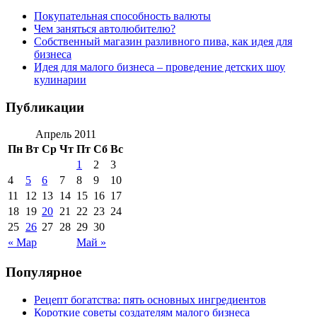
Покупательная способность валюты
Чем заняться автолюбителю?
Собственный магазин разливного пива, как идея для
бизнеса
Идея для малого бизнеса – проведение детских шоу
кулинарии
Публикации
Апрель 2011
Пн
Вт
Ср
Чт
Пт
Сб
Вс
1
2
3
4
5
6
7
8
9
10
11
12
13
14
15
16
17
18
19
20
21
22
23
24
25
26
27
28
29
30
« Мар
Май »
Популярное
Рецепт богатства: пять основных ингредиентов
Короткие советы создателям малого бизнеса